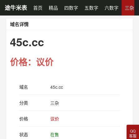
途牛米表
首页
精品
四数字
五数字
六数字
三杂
域名详情
45c.cc
价格：议价
域名
45c.cc
分类
三杂
价格
议价
QQ
状态
在售
客服