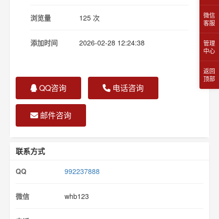
微信
浏览量
125 次
客服
添加时间
2026-02-28 12:24:38
管理
中心
返回
顶部
QQ咨询
电话咨询
邮件咨询
联系方式
QQ
992237888
微信
whb123