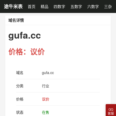
途牛米表
首页
精品
四数字
五数字
六数字
三杂
域名详情
gufa.cc
价格：议价
域名
gufa.cc
分类
行业
价格
议价
QQ
状态
在售
客服