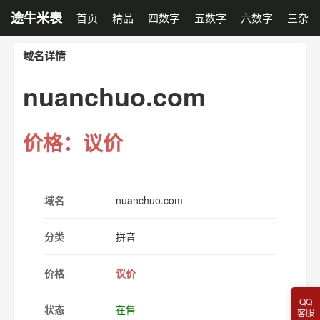
途牛米表
首页
精品
四数字
五数字
六数字
三杂
域名详情
nuanchuo.com
价格：议价
域名
nuanchuo.com
分类
拼音
价格
议价
QQ
状态
在售
客服